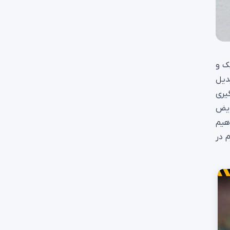
ک و
دیل
گیری
ویض
هیم
م در