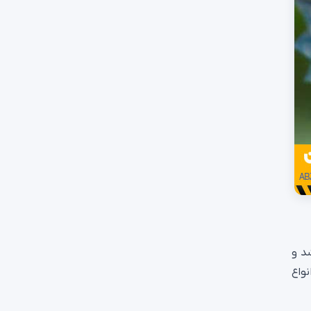
د و
واع