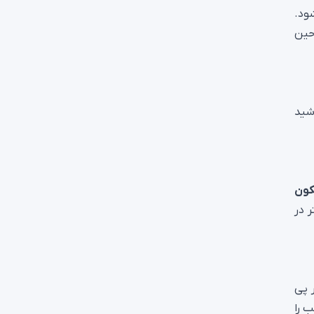
ود.
حین
شید
کون
ر در
ر پی
 را