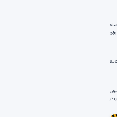
اصله
رای
کاملا
یون
 تر