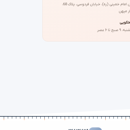
تهران، میدان امام خمینی (ره)، خیابان فردوسی، پلاک 68،
ر میهن
خگویی
ح تا ۶ عصر