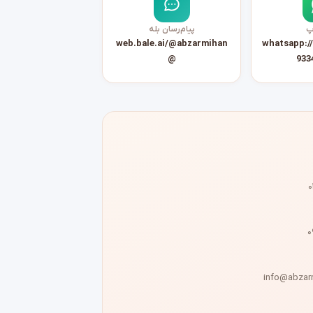
پ
پیام‌رسان بله
web.bale.ai/@abzarmihan
whatsapp:/
@
933
۰
۰
info@abzar