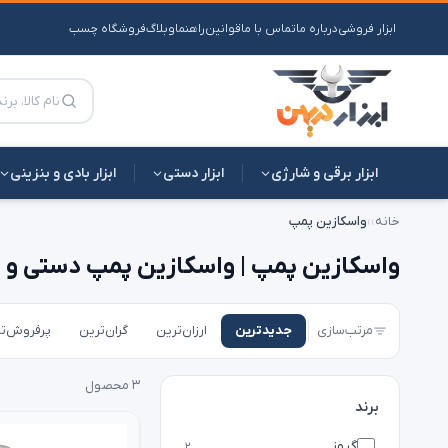
ابزار فروشی
درباره ما
تماس با ما
قوانین
راهنما
وبلاگ
فروشگاه چسب
ابزار برقی و شارژی
ابزار دستی
ابزار بادی و بنزینی
خانه
›
›
واسکازین پمپ
واسکازین پمپ | واسکازین پمپ دستی و
مرتب‌سازی
جدیدترین
ارزان‌ترین
گران‌ترین
پرفروش‌ت
۳ محصول
برند
گروز
۲