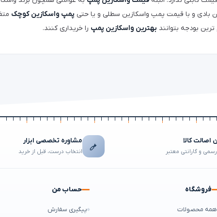
مت ثابتی ندارد. البته
قیمت واسکازین پمپ
به عواملی همچون برند واسکاز
 بادی و با قیمت پمپ واسکازین سطلی و یا حتی
پمپ واسکازین کوچک
متفا
م ترین بودجه بتوانند
بهترین واسکازین پمپ
را خریداری کنند.
اصالت کالا
مشاوره تخصصی ابزار
رسمی و گارانتی معتبر
انتخاب درست، قبل از خرید
فروشگاه
حساب من
مه محصولات
پیگیری سفارش