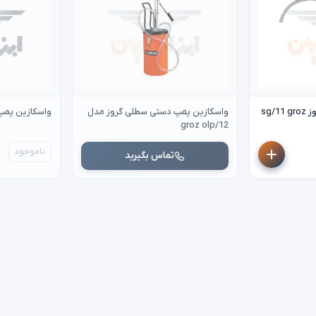
sg/
واسکازین پمپ دستی سطلی گروز مدل
واسکازین پمپ س
groz olp/12
ناموجود
تماس بگیرید