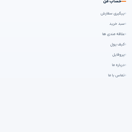
پیگیری سفارش
سبد خرید
علاقه مندی ها
کیف پول
پروفایل
درباره ما
تماس با ما
ارتباط با ما
۰۲۱۶۶۷۱۶۶۲۵
info@abzarmihan.com
تهران، میدان امام خمینی (ره)، خیابان فردوسی، پلاک 68، فروشگاه ابزار
میهن