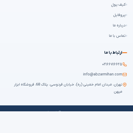
کیف پول
پروفایل
درباره ما
تماس با ما
ارتباط با ما
۰۲۱۶۶۷۱۶۶۲۵
info@abzarmihan.com
تهران، میدان امام خمینی (ره)، خیابان فردوسی، پلاک 68، فروشگاه ابزار
میهن
تمامی حقوق برای
ابزار میهن
محفوظ است © ۲۰۲۶ | طراحی سایت و سئو:
ایران
طراح
✕
فیلترها
قوانین و مقررات
حریم خصوصی
سوالات متداول
نقشه سایت