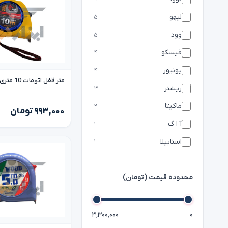
لیهو
۵
وود
۵
فیسکو
۴
یونیور
۴
متر قفل اتومات 10 متری لیهو lihu
ریشتر
۳
ماکیتا
۲
۹۹۳,۰۰۰ تومان
آ ا گ
۱
استابیلا
۱
محدوده قیمت (تومان)
۳٬۳۰۰٬۰۰۰
—
۰