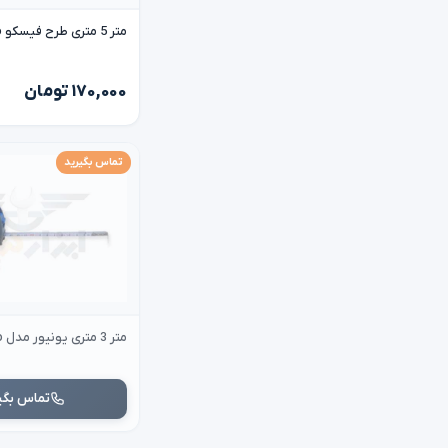
متر 5 متری طرح فیسکو fisco
۱۷۰,۰۰۰ تومان
تماس بگیرید
متر 3 متری یونیور مدل unior 710p
تماس بگی