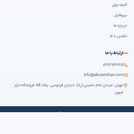
کیف پول
پروفایل
درباره ما
تماس با ما
ارتباط با ما
۰۲۱۶۶۷۱۶۶۲۵
info@abzarmihan.com
تهران، میدان امام خمینی (ره)، خیابان فردوسی، پلاک 68، فروشگاه ابزار
میهن
تمامی حقوق برای
ابزار میهن
محفوظ است © ۲۰۲۶ | طراحی سایت و سئو:
ایران
طراح
✕
فیلترها
قوانین و مقررات
حریم خصوصی
سوالات متداول
نقشه سایت