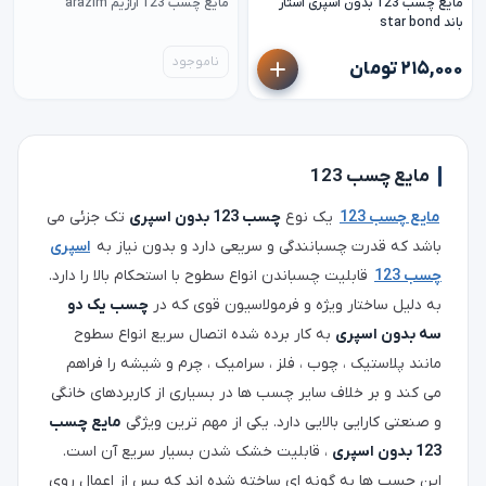
مایع چسب 123 بدون اسپری استار
مایع چسب 123 آرازیم arazim
باند star bond
ناموجود
۲۱۵,۰۰۰ تومان
مایع چسب 123
مایع چسب 123
یک نوع
چسب 123 بدون اسپری
تک جزئی می
باشد که قدرت چسبانندگی و سریعی دارد و بدون نیاز به
اسپری
چسب 123
قابلیت چسباندن انواع سطوح با استحکام بالا را دارد.
به دلیل ساختار ویژه و فرمولاسیون قوی که در
چسب یک دو
سه بدون اسپری
به کار برده شده اتصال سریع انواع سطوح
مانند پلاستیک ، چوب ، فلز ، سرامیک ، چرم و شیشه را فراهم
می کند و بر خلاف سایر چسب ها در بسیاری از کاربردهای خانگی
و صنعتی کارایی بالایی دارد. یکی از مهم ترین ویژگی
مایع چسب
123 بدون اسپری
، قابلیت خشک شدن بسیار سریع آن است.
این چسب ها به گونه ای ساخته شده اند که پس از اعمال روی