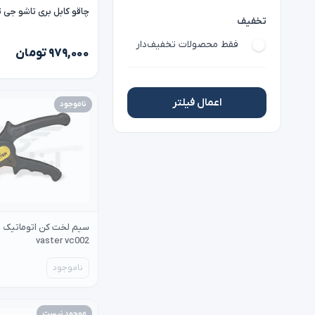
چاقو کابل بری تاشو جی تک ech
تخفیف
فقط محصولات تخفیف‌دار
۹۷۹,۰۰۰ تومان
اعمال فیلتر
ناموجود
سیم لخت کن اتوماتیک و
vaster vc002
ناموجود
موجود نیست