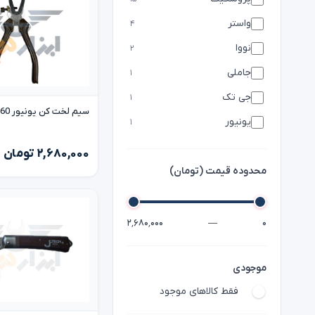
واستر
۴
نووا
۲
جاملی
۱
جی تک
۱
سیم لخت کن یونیور 160 unior
یونیور
۱
۲,۶۸۰,۰۰۰ تومان
محدوده قیمت (تومان)
۲٬۶۸۰٬۰۰۰
—
۰
موجودی
فقط کالاهای موجود