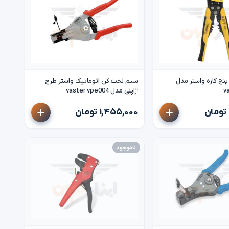
نج کاره واستر مدل
سیم لخت کن اتوماتیک واستر طرح
v
ژاپنی مدل vaster vpe004
۱,۴۵۵,۰۰۰ تومان
ناموجود