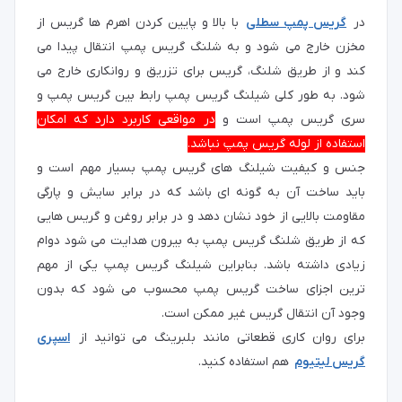
در
گریس پمپ سطلی
با بالا و پایین کردن اهرم ها گریس از
مخزن خارج می شود و به شلنگ گریس پمپ انتقال پیدا می
کند و از طریق شلنگ، گریس برای تزریق و روانکاری خارج می
شود. به طور کلی شیلنگ گریس پمپ رابط بین گریس پمپ و
سری گریس پمپ است و
در مواقعی کاربرد دارد که امکان
استفاده از لوله گریس پمپ نباشد.
جنس و کیفیت شیلنگ های گریس پمپ بسیار مهم است و
باید ساخت آن به گونه ای باشد که در برابر سایش و پارگی
مقاومت بالایی از خود نشان دهد و در برابر روغن و گریس هایی
که از طریق شلنگ گریس پمپ به بیرون هدایت می شود دوام
زیادی داشته باشد. بنابراین شیلنگ گریس پمپ یکی از مهم
ترین اجزای ساخت گریس پمپ محسوب می شود که بدون
وجود آن انتقال گریس غیر ممکن است.
برای روان کاری قطعاتی مانند بلبرینگ می توانید از
اسپری
گریس لیتیوم
هم استفاده کنید.