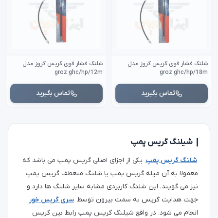
شلنگ فشار قوی گریس گروز مدل
شلنگ فشار قوی گریس گروز مدل
groz ghc/hp/12m
groz ghc/hp/18m
تماس بگیرید
تماس بگیرید
شیلنگ گریس پمپ
شلنگ گریس پمپ
یکی از اجزای اصلی گریس پمپ می باشد که
معمولا به آن میله گریس پمپ یا شلنگ منعطف گریس پمپ
نیز می گویند. این شلنگ کاربردی مشابه سایر شلنگ ها دارد و
جهت هدایت گریس به سمت بیرون توسط
سری گریس خور
انجام می شود. در واقع شیلنگ گریس پمپ رابط بین گریس