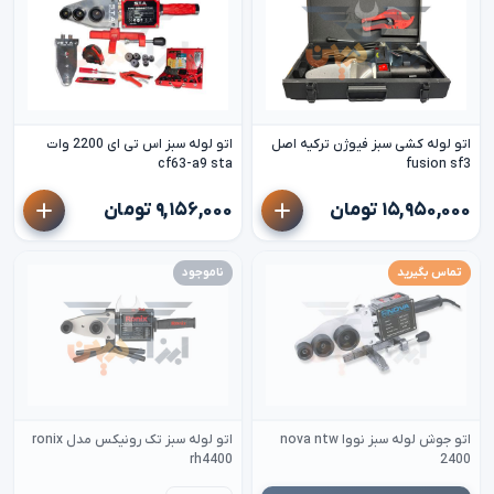
اتو لوله کشی سبز فیوژن ترکیه اصل
اتو لوله سبز اس تی ای 2200 وات
cf63-a9 sta
fusion sf3
۱۵,۹۵۰,۰۰۰ تومان
۹,۱۵۶,۰۰۰ تومان
تماس بگیرید
ناموجود
اتو جوش لوله سبز نووا nova ntw
اتو لوله سبز تک رونیکس مدل ronix
rh4400
2400