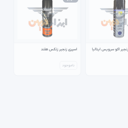
جیر اکو سرویس ایتالیا
اسپری زنجیر زتکس هلند
ناموجود