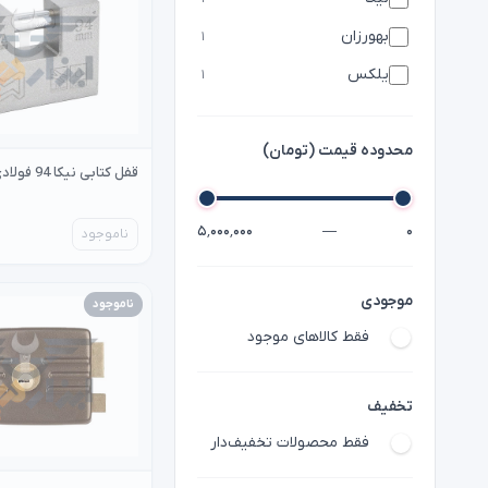
بهورزان
۱
یلکس
۱
محدوده قیمت (تومان)
قفل کتابی نیکا 94 فولادی nika
۵٬۰۰۰٬۰۰۰
—
۰
ناموجود
موجودی
ناموجود
فقط کالاهای موجود
تخفیف
فقط محصولات تخفیف‌دار