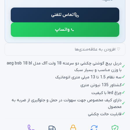
تماس تلفنی
واتساپ
♡ افزودن به علاقه‌مندی‌ها
دریل پیچ گوشتی چکشی دو سرعته 18 ولت آاگ مدل aeg bsb 18 bl
✓
با وزن مناسب و بسیار سبک
✓
سه نظام 1.5 تا 13 میلی متری اتوماتیک
✓
گشتاور 135 نیوتن متری
✓
چراغ led با کیفیت
دارای کیف مخصوص جهت سهولت در حمل و جلوگیری از ضربه به
✓
محصول
✓
قابلیت حالت چکشی