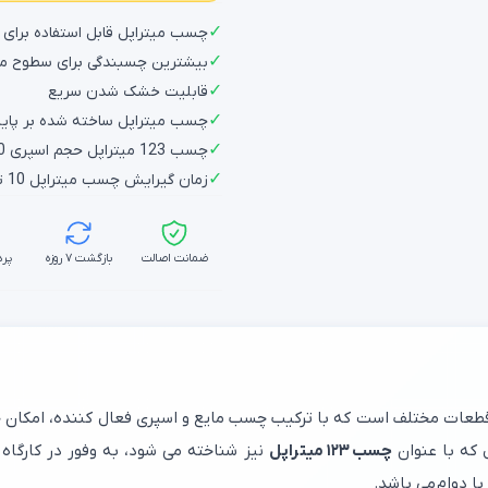
✓
چسب میتراپل قابل استفاده برای چ
✓
بیشترین چسبندگی برای سطوح م
✓
قابلیت خشک شدن سریع
✓
چسب میتراپل ساخته شده بر پایه
✓
چسب 123 میتراپل حجم اسپری 400 میل و چسب 100 گرم
✓
زمان گیرایش چسب میتراپل 10 تا 20 ثانیه
ضمانت اصالت
بازگشت ۷ روزه
پرد
قطعات مختلف است که با ترکیب چسب مایع و اسپری فعال کننده، امکان
 که با عنوان
چسب ۱۲۳ میتراپل
نیز شناخته می شود، به وفور در کارگاه 
ا دوام می باشد.