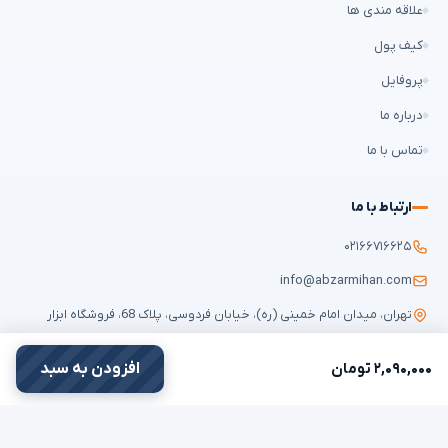
علاقه مندی ها
کیف پول
پروفایل
درباره ما
تماس با ما
ارتباط با ما
۰۲۱۶۶۷۱۶۶۲۵
info@abzarmihan.com
تهران، میدان امام خمینی (ره)، خیابان فردوسی، پلاک 68، فروشگاه ابزار
میهن
۲,۰۹۰,۰۰۰ تومان
افزودن به سبد
تمامی حقوق برای
ابزار میهن
محفوظ است © ۲۰۲۶ | طراحی سایت و سئو:
ایران
طراح