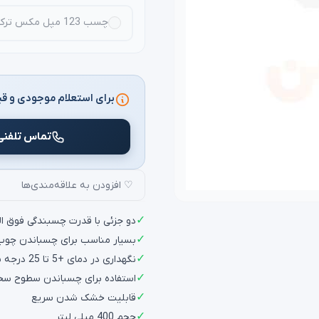
چسب 123 مپل مکس ترک maple max
برای استعلام موجودی و قی
تماس تلفنی
♡ افزودن به علاقه‌مندی‌ها
✓
دو جزئی با قدرت چسبندگی فوق العا
✓
بسیار مناسب برای چسباندن چوب 
✓
نگهداری در دمای +5 تا 25 درجه سانتی گراد
✓
استفاده برای چسباندن سطوح س
✓
قابلیت خشک شدن سریع
✓
حجم 400 میلی لیتر