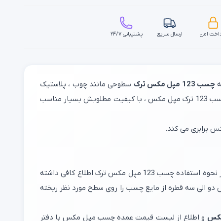
اخت امن
ارسال سریع
پشتیبانی ۲۴/۷
ه
چسب 123 مپل مکس ترک
سطوحی مانند چوب ، پلاستیک
را با قدرت بسیار بالایی می چسباند و به دلیل قابلیت خشک شدن سریع به چسب 123 maple max ، نیز می گویند . همچنین قیمت چسب 123 ترک مپل مکس ، با کیفیت مطلوبش بسیار مناسب
، از دو جزء اسپری فعال کننده و مایع چسب ساخته شده که به سرعت قطعات را به یکدیگر می چسباند. باید از نحوه استفاده چسب 123 مپل مکس ترک اطلاع کافی داشته
دو الی سه قطره از مایع چسب را روی سطح مورد نظر ریخته
و اطلاع از لیست قیمت عمده چسب مپل مکس با دفتر