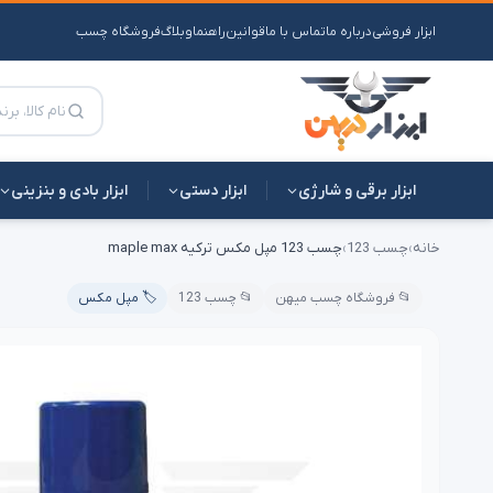
ابزار فروشی
درباره ما
تماس با ما
قوانین
راهنما
وبلاگ
فروشگاه چسب
ابزار برقی و شارژی
ابزار دستی
ابزار بادی و بنزینی
خانه
›
چسب 123
›
چسب 123 مپل مکس ترکیه maple max
📂 فروشگاه چسب میهن
📂 چسب 123
🏷️ مپل مکس