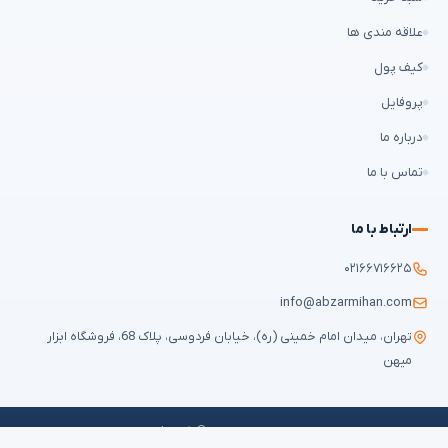
علاقه مندی ها
کیف پول
پروفایل
درباره ما
تماس با ما
ارتباط با ما
۰۲۱۶۶۷۱۶۶۲۵
info@abzarmihan.com
تهران، میدان امام خمینی (ره)، خیابان فردوسی، پلاک 68، فروشگاه ابزار
میهن
تمامی حقوق برای
ابزار میهن
محفوظ است © ۲۰۲۶ | طراحی سایت و سئو:
ایران