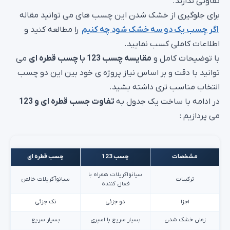
تفاوتی ندارند.
برای جلوگیری از خشک شدن این چسب های می توانید مقاله
اگر چسب یک دو سه خشک شود چه کنیم
را مطالعه کنید و
اطلاعات کاملی کسب نمایید.
با توضیحات کامل و
مقایسه چسب 123 با چسب قطره ای
می
توانید با دقت و بر اساس نیاز پروژه ی خود بین این دو چسب
انتخاب مناسب تری داشته بشید.
در ادامه با ساخت یک جدول به
تفاوت جسب قطره ای و 123
می پردازیم :
مشخصات
چسب 123
چسب قطره ای
سیانواکریلات همراه با
ترکیبات
سیانوآکریلات خالص
فعال کننده
اجزا
دو جزئی
تک جزئی
زمان خشک شدن
بسیار سریع با اسپری
بسیار سریع