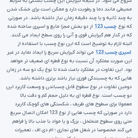
شروع می شود. در نتیجه گیرایش این چسب بستگی به شرایط
محیطی مانند دما و رطوبت دارد و ممکن است برای خشک شدن
به چند ثانیه و یا چند دقیقه زمان نیاز داشته باشد. در صورتی
که نوع
چسب 123
از دو بخش مجزا مایع و اسپری ساخته شده
که در کنار هم گیرایش قوی و آنی را روی سطح ایجاد می کنند.
البته لازم به توضیح است که این نوع چسب با استفاده از
اسپری چسب 123
می تواند گیرایش سریع را ایجاد نماید در غیر
این صورت عملکرد آن نسبت به نوع قطره ای ضعیف تر خواهد
بود. این تفاوت در عملکرد باعث شده تا نوع یک دو سه در زمان
هایی که به چسبندگی فوری نیاز باشد برتری داشته باشد.
دومین تفاوت در نوع سطوح قابل چسباندن و وسعت کاربرد این
دو چسب است. نوع قطره ای به دلیل حجم کم و دقت بالا
معمولا برای سطوح های ظریف ، شکستگی های کوچک کاربرد
دارد در صورتی که چسب هایی از نوع 123 امکان اتصال سریع
حتی روی سطوح متخلخل ، بزرگ و یا مواد با جذب بالا را فراهم
می کند مخصوصا در شغل های نجاری ؛ ام دی اف ، تعمیرات