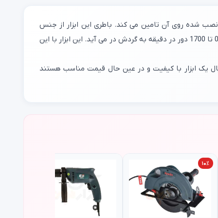
ی نصب شده روی آن تامین می کند. باطری این ابزار از جنس
لیتیوم یون است که در مقابل حرارت و فشار نسبت به باطری نیکل کادمیوم مقاوم تر می باشد. مته این ابزار با سرعت آزاد 0 تا 500 و 0 تا 1700 دور در دقیقه به گردش در می آید. این ابزار با این
نبال یک ابزار با کیفیت و در عین حال قیمت مناسب هستند
۱۰٪