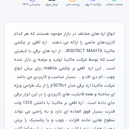
ضمانت اصالت
بازگشت ۷ روزه
پرداخت امن
ارسال سریع
پشتیبانی ۲۴/۷
انواع اره های مختلف در بازار موجود هستند که هر کدام
کاربردهای خاصی را ارائه می دهند . اره افقی بر چکشی
ماکیتا JR3070CT MAKITA ، از اره های برقی با کیفیتی
است که توسط شرکت ماکیتا تولید و عرضه ی بازار شده
است . این اره افقی بر چکشی makita برای برش انواع
چوب ، ام دی اف و ... بسیار مناسب و کاربردی می باشد .
شرکت ماکیتا اره برقی مدل jr3070ct را از یک طراحی ویژه
ای ساخته و همه قابلیت های کاربردی را در این ابزار برقی
جای داده است . اره افقی بر ماکیتا با داشتن 1510 وات
قدرت بسیار فوق العاده ای دارد و به راحتی می تواند
سطوح هایی مانند فلزات ، چوب و یا پلاستیک را برش
دهد تیغه این اره را کاربر می تواند بدون نیاز به آچارآلات