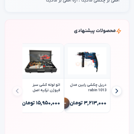
افقی بر چکشی ماکیتا ، اره افقی بر ماکیتا
محصولات پیشنهادی
۱۰٪
دریل چکشی رابین مدل
اتو لوله کشی سبز
rabin 1013
فیوژن ترکیه اصل
fusion sf3
دریل چک
ix 2210c
۳,۲۱۳,۰۰۰ تومان
۱۵,۹۵۰,۰۰۰ تومان
۰۰
۶,۷۴۸,۰۰۰