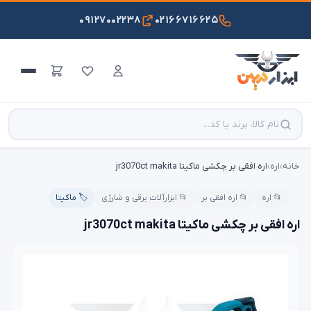
۰۹۱۲۷۰۰۲۲۳۸
۰۲۱۶۶۷۱۶۶۲۵
خانه
›
اره
›
اره افقی بر چکشی ماکیتا jr3070ct makita
📂 اره
📂 اره افقی بر
📂 ابزارآلات برقی و شارژی
🏷️ ماکیتا
اره افقی بر چکشی ماکیتا jr3070ct makita