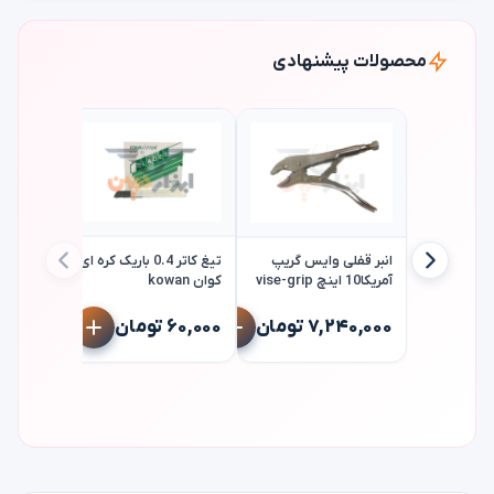
محصولات پیشنهادی
انبر قفلی وایس گریپ
تیغ کاتر 0.4 باریک کره ای
آمریکا10 اینچ vise-grip
کوان kowan
پمپ روغ
گازوئیل 
۷,۲۴۰,۰۰۰ تومان
۶۰,۰۰۰ تومان
گروز مدل oz gnb/25
۸,۹۰۰,۰۰۰ 