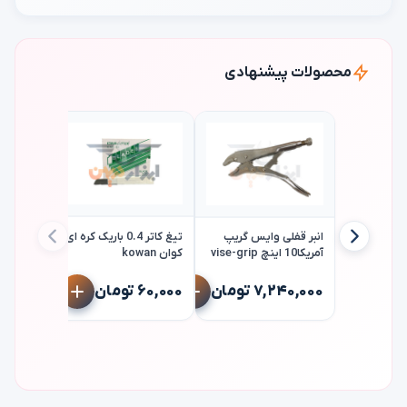
محصولات پیشنهادی
انبر قفلی وایس گریپ
تیغ کاتر 0.4 باریک کره ای
آمریکا10 اینچ vise-grip
کوان kowan
پمپ روغ
گازوئیل 
۷,۲۴۰,۰۰۰ تومان
۶۰,۰۰۰ تومان
گروز مدل oz gnb/25
۸,۹۰۰,۰۰۰ 