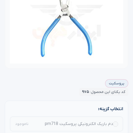
پروسکیت
کد یکتای این محصول:
۹۷۵
انتخاب گزینه:
دم باریک الکترونیکی پروسکیت pm718
ناموجود