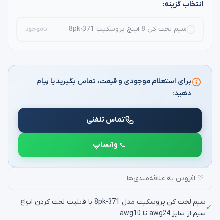
انتخاب گزینه:
سیم لخت کن 8 اینچ پروسکیت 8pk-371
ناموجود
برای استعلام موجودی و قیمت، تماس بگیرید یا پیام
دهید:
تماس تلفنی
واتساپ
♡ افزودن به علاقه‌مندی‌ها
سیم لخت کن پروسکیت مدل 8pk-371 با قابلیت لخت کردن انواع
✓
سیم از سایز awg24 تا awg10