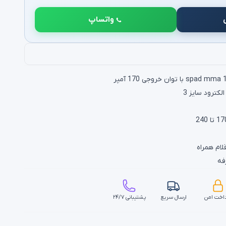
واتساپ
کترود سایز 3
لام همراه
فه
اخت امن
ارسال سریع
پشتیبانی ۲۴/۷