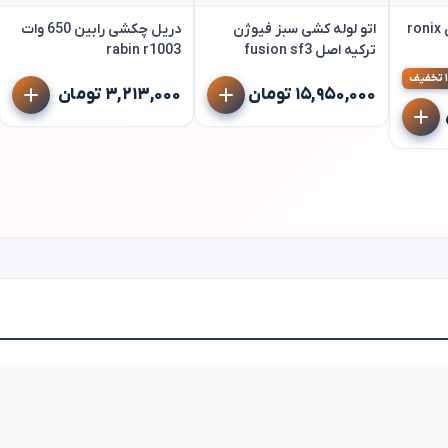
دریل چکشی رونیکس ronix
اتو لوله کشی سبز فیوژن
دریل چکشی رابین 650 وات
ترکیه اصل fusion sf3
rabin r1003
ف
۱۵,۹۵۰,۰۰۰ تومان
۳,۲۱۳,۰۰۰ تومان