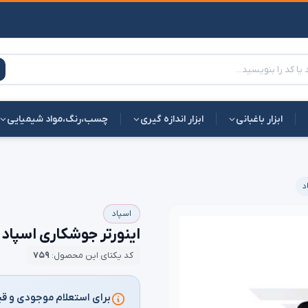
چسب،رنگ،مواد شیمیایی
ابزار اندازه گیری
ابزار باغبانی

اسپاد
وشکاری اسپاد مدل mma 170s + اقلام همراه
۷۵۹
کد یکتای این محصول:
ماس بگیرید یا پیام دهید: