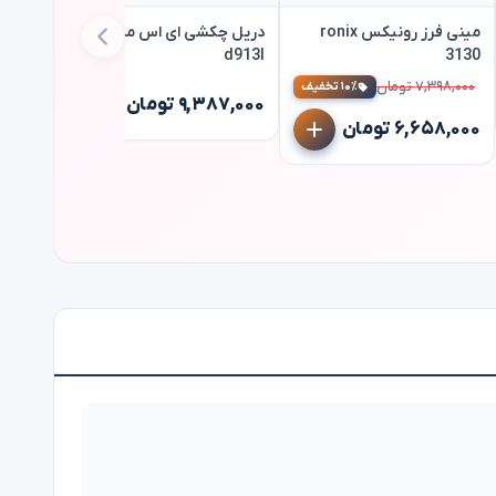
مینی فرز رونیکس ronix
دریل چکشی ای اس مدل ES
d913l
3130
۷,۳۹۸,۰۰۰ تومان
کمپرسور 
۱۰٪ تخفیف
۹,۳۸۷,۰۰۰ تومان
۶,۶۵۸,۰۰۰ تومان
مدل pm12
۵,۲۵۰,۰۰۰