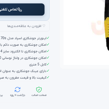
تماس تلفنی
♡ افزودن به علاقه‌مندی‌ها
✓
اینورتر جوشکاری اسپاد مدل spad mma 170s با توان خروجی 170 آمپر
✓
امکان جوشکاری به صورت دائم با ال
✓
امکان جوشکاری تا الکترود سایز 4
✓
امکان جوشکاری در ولتاژ نوسانی 170 تا 240
✓
کابل 5 متری
✓
دارای عینک جوشکاری به عنوان اق
✓
کیفیت بالا و قیمت مقرون به صر
ضمانت اصالت
بازگشت ۷ روزه
پرد