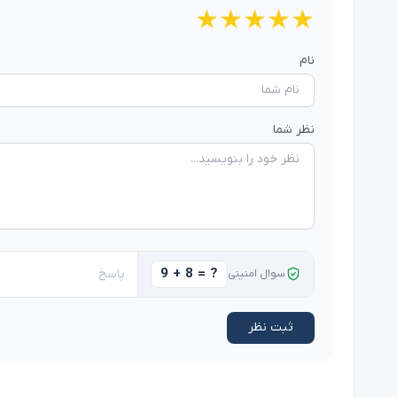
★
★
★
★
★
نام
نظر شما
9 + 8 = ?
سوال امنیتی
ثبت نظر