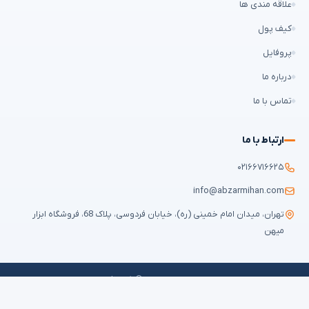
علاقه مندی ها
کیف پول
پروفایل
درباره ما
تماس با ما
ارتباط با ما
۰۲۱۶۶۷۱۶۶۲۵
info@abzarmihan.com
تهران، میدان امام خمینی (ره)، خیابان فردوسی، پلاک 68، فروشگاه ابزار
میهن
تمامی حقوق برای
ابزار میهن
محفوظ است © ۲۰۲۶ | طراحی سایت و سئو:
ایران
طراح