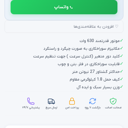
واتساپ
♡ افزودن به علاقه‌مندی‌ها
✓
موتور قدرتمند 630 وات
✓
مکانیزم سوراخکاری به صورت چپگرد و راستگرد
✓
کلید دور متغیر (کنترل سرعت ) جهت تنظیم سرعت
✓
قابلیت سوراخکاری در فلز، بتن و چوب
✓
حداکثر گشتاور 27 نیوتن متر
✓
کیف حمل 1.8 کیلوگرمی مقاوم
✓
وزن بسیار سبک و ایده آل
ضمانت اصالت
بازگشت ۷ روزه
پرداخت امن
ارسال سریع
پشتیبانی ۲۴/۷