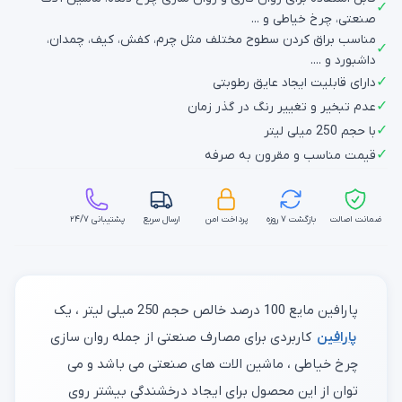
✓
صنعتی، چرخ خیاطی و ...
مناسب براق کردن سطوح مختلف مثل چرم، کفش، کیف، چمدان،
✓
داشبورد و ....
✓
دارای قابلیت ایجاد عایق رطوبتی
✓
عدم تبخیر و تغییر رنگ در گذر زمان
✓
با حجم 250 میلی لیتر
✓
قیمت مناسب و مقرون به صرفه
ضمانت اصالت
بازگشت ۷ روزه
پرداخت امن
ارسال سریع
پشتیبانی ۲۴/۷
پارافین مایع 100 درصد خالص حجم 250 میلی لیتر ، یک
پارافین
کاربردی برای مصارف صنعتی از جمله روان سازی
چرخ خیاطی ، ماشین الات های صنعتی می باشد و می
توان از این محصول برای ایجاد درخشندگی بیشتر روی