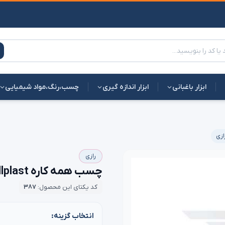
ابزار باغبانی
ابزار اندازه گیری
چسب،رنگ،مواد شیمیایی
ازی
رازی
چسب همه کاره allplast رازی 100 میلی لیتر | قیمت مناسب
کد یکتای این محصول:
۳۸۷
انتخاب گزینه: