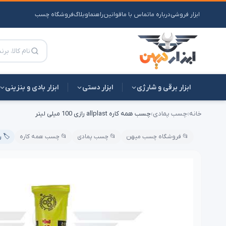
ابزار فروشی
درباره ما
تماس با ما
قوانین
راهنما
وبلاگ
فروشگاه چسب
ابزار برقی و شارژی
ابزار دستی
ابزار بادی و بنزینی
خانه
›
چسب پمادی
›
چسب همه کاره allplast رازی 100 میلی لیتر
📂 فروشگاه چسب میهن
📂 چسب پمادی
📂 چسب همه کاره
🏷️ ر