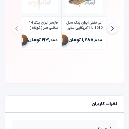
انبر قفلی ایران پتک مدل
فازمتر ایران پتک 14
hb 1010 آمریکایی سایز
سانتی متر ( کوتاه )
10 اینچ iranpotk
مدل iranpotk aw1010
۱,۲۸۸,۰۰۰ تومان
۱۹۳,۰۰۰ تومان
۱,۸۵۴,۰۰۰ 
نظرات کاربران