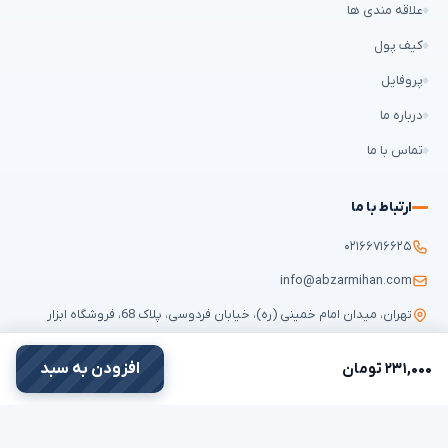
علاقه مندی ها
کیف پول
پروفایل
درباره ما
تماس با ما
ارتباط با ما
۰۲۱۶۶۷۱۶۶۲۵
info@abzarmihan.com
تهران، میدان امام خمینی (ره)، خیابان فردوسی، پلاک 68، فروشگاه ابزار
میهن
۲۳۱,۰۰۰ تومان
افزودن به سبد
تمامی حقوق برای
ابزار میهن
محفوظ است © ۲۰۲۶ | طراحی سایت و سئو:
ایران
طراح