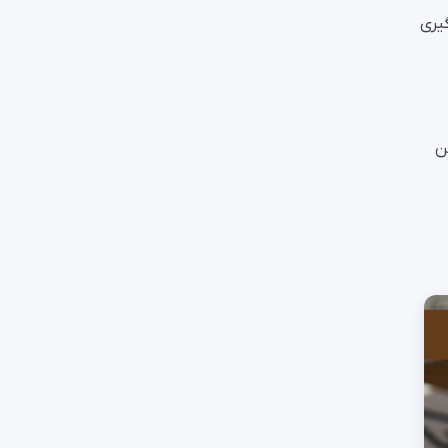
گیری
ن