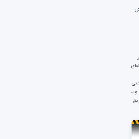
ش
های
حتی
 یا
یع