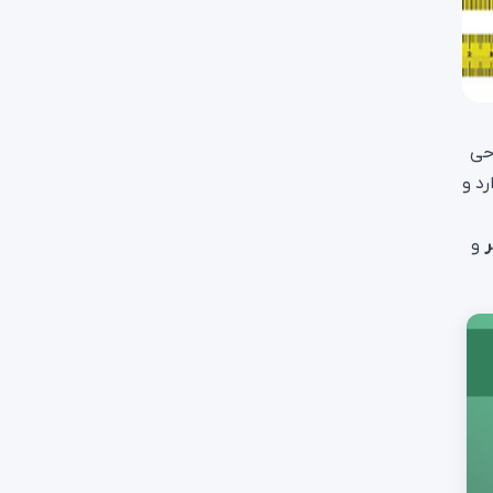
حی
رد و
ر
و