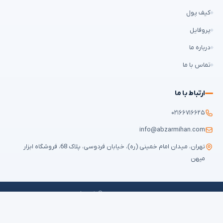
کیف پول
پروفایل
درباره ما
تماس با ما
ارتباط با ما
۰۲۱۶۶۷۱۶۶۲۵
info@abzarmihan.com
تهران، میدان امام خمینی (ره)، خیابان فردوسی، پلاک 68، فروشگاه ابزار
میهن
تمامی حقوق برای
ابزار میهن
محفوظ است © ۲۰۲۶ | طراحی سایت و سئو:
ایران
طراح
قوانین و مقررات
حریم خصوصی
سوالات متداول
نقشه سایت