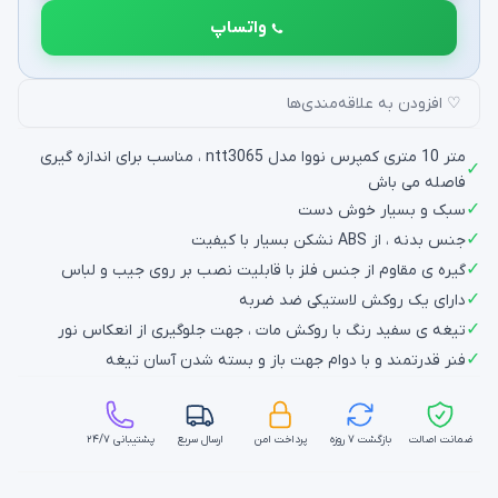
واتساپ
♡ افزودن به علاقه‌مندی‌ها
متر 10 متری کمپرس نووا مدل ntt3065 ، مناسب برای اندازه گیری
✓
فاصله می باش
✓
سبک و بسیار خوش دست
✓
جنس بدنه ، از ABS نشکن بسیار با کیفیت
✓
گیره ی مقاوم از جنس فلز با قابلیت نصب بر روی جیب و لباس
✓
دارای یک روکش لاستیکی ضد ضربه
✓
تیغه ی سفید رنگ با روکش مات ، جهت جلوگیری از انعکاس نور
✓
فنر قدرتمند و با دوام جهت باز و بسته شدن آسان تیغه
ضمانت اصالت
بازگشت ۷ روزه
پرداخت امن
ارسال سریع
پشتیبانی ۲۴/۷