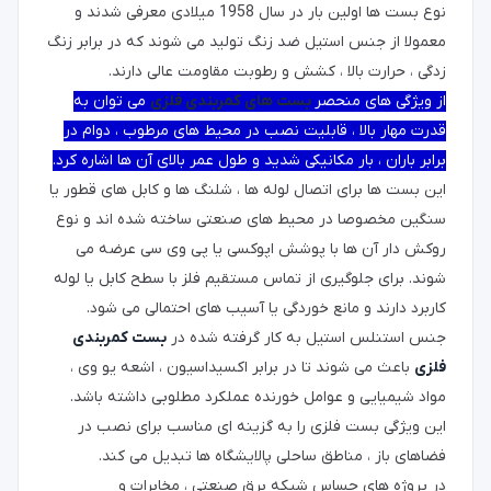
نوع بست ها اولین بار در سال 1958 میلادی معرفی شدند و
معمولا از جنس استیل ضد زنگ تولید می شوند که در برابر زنگ
زدگی ، حرارت بالا ، کشش و رطوبت مقاومت عالی دارند.
از ویژگی های منحصر
بست های کمربندی فلزی
می توان به
قدرت مهار بالا ، قابلیت نصب در محیط های مرطوب ، دوام در
برابر باران ، بار مکانیکی شدید و طول عمر بالای آن ها اشاره کرد.
این بست ها برای اتصال لوله ها ، شلنگ ها و کابل های قطور یا
سنگین مخصوصا در محیط های صنعتی ساخته شده اند و نوع
روکش دار آن ها با پوشش اپوکسی یا پی وی سی عرضه می
شوند. برای جلوگیری از تماس مستقیم فلز با سطح کابل یا لوله
کاربرد دارند و مانع خوردگی یا آسیب های احتمالی می شود.
جنس استنلس استیل به کار گرفته شده در
بست کمربندی
فلزی
باعث می شوند تا در برابر اکسیداسیون ، اشعه یو وی ،
مواد شیمیایی و عوامل خورنده عملکرد مطلوبی داشته باشد.
این ویژگی بست فلزی را به گزینه ای مناسب برای نصب در
فضاهای باز ، مناطق ساحلی پالایشگاه ها تبدیل می کند.
در پروژه های حساس شبکه برق صنعتی ، مخابرات و