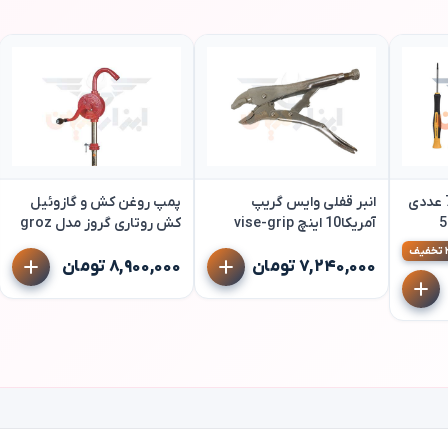
پیچ گوشتی موبایلی 7 عددی
انبر قفلی وایس گریپ
پمپ روغن کش و گازوئیل
547
آمریکا10 اینچ vise-grip
کش روتاری گروز مدل groz
gnb/25
ف
۷,۲۴۰,۰۰۰ تومان
۸,۹۰۰,۰۰۰ تومان