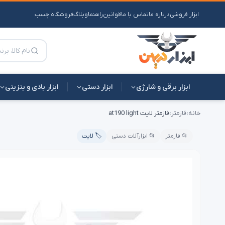
ابزار فروشی
درباره ما
تماس با ما
قوانین
راهنما
وبلاگ
فروشگاه چسب
ابزار برقی و شارژی
ابزار دستی
ابزار بادی و بنزینی
خانه
›
فازمتر
›
فازمتر لایت at190 light
📂 فازمتر
📂 ابزارآلات دستی
🏷️ لایت