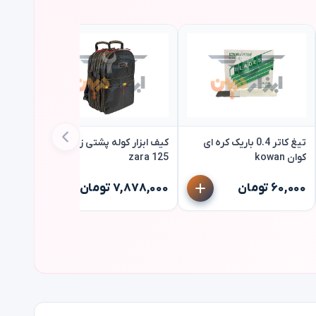
تیغ کاتر 0.4 باریک کره ای
کیف ابزار کوله پشتی زارا مدل
کوان kowan
125 zara
۶۰,۰۰۰ تومان
۷,۸۷۸,۰۰۰ تومان
سوراخ دار 
۳۳۰,۰۰۰ ت