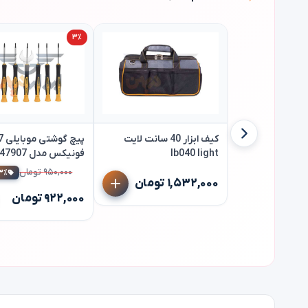
۳٪
کیف ابزار 40 سانت لایت
lb040 light
فونیکس مدل 907
phonix
۹۵۰,۰۰۰ تومان
۳٪ تخفی
۱,۵۳۲,۰۰۰ تومان
۹۲۲,۰۰۰ تومان