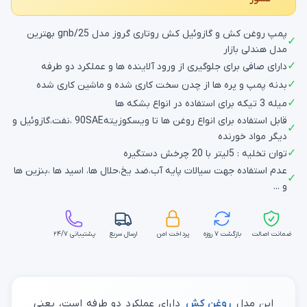
پمپ روغن کش و گازوئیل کش روتاری گروز مدل gnb/25 بهترین
✓
مدل هندلی بازار
✓
دارای صافی برای جلوگیری از ورود آلاینده ها و عملکرد دو طرفه
✓
بدنه پمپ و پره ها از چدن سخت کاری شده و ماشین کاری شده
✓
میله 3 تیکه برای استفاده در انواع بشکه ها
قابل استفاده برای انواع روغن ها تا ویسکوزیته90SAE ،نفت،گازوئیل و
✓
دیگر مواد خورنده
✓
توان تخلیه : 5لیتر با 20 چرخش دستگیره
عدم استفاده جهت سیالات پایه آب،ضد یخ،حلال ها، اسید ها ،بنزین ها
✓
و ...
ضمانت اصالت
بازگشت ۷ روزه
پرداخت امن
ارسال سریع
پشتیبانی ۲۴/۷
این مدل
روغن کش
دارای عملکرد دو طرفه است، یعنی