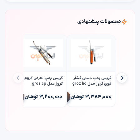
محصولات پیشنهادی
گریس پمپ دستی فشار
گریس پمپ اهرمی کروم
قوی گروز مدل groz hd
گروز مدل groz cp
۳,۳۸۴,۰۰۰ تومان
۳,۲۰۰,۰۰۰ تومان
vgp20
,۳۵۲,۰۰۰