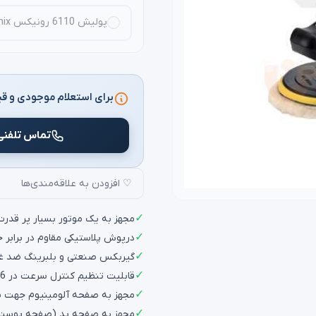
پولیش 6110 رونیکس ronix
برای استعلام موجودی و قی
تماس تلفنی
♡ افزودن به علاقه‌مندی‌ها
✓
مجهز به یک موتور بسیار پر قدرت با توا
✓
درپوش پلاستیکی مقاوم در برابر 
✓
گیربکس صنعتی و بلبرینگ ضد غبار NSK جهت افزایش طول عمر
✓
قابلیت تنظیم کنترل سرعت در 6 عملکرد متفاوت
✓
مجهز به صفحه آلومینیوم جهت سن
✓
مجهز به صفحه پد (صفحه پوست