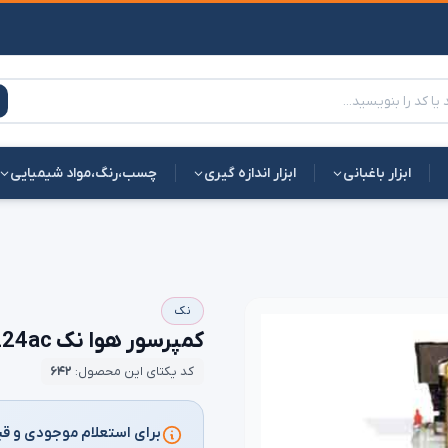
ابزار باغبانی
ابزار اندازه گیری
چسب،رنگ،مواد شیمیایی
نک
کمپرسور هوا نک nek 224ac
کد یکتای این محصول:
۶۴۲
برای استعلام موجودی و قی