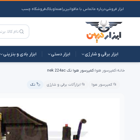
ابزار فروشی
درباره ما
تماس با ما
قوانین
راهنما
وبلاگ
فروشگاه چسب
ابزار برقی و شارژی
ابزار دستی
ابزار بادی و بنزینی
خانه
›
کمپرسور هوا
›
کمپرسور هوا نک nek 224ac
📂 کمپرسور هوا
📂 ابزارآلات برقی و شارژی
🏷️ نک