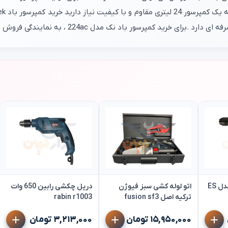
د نک مدل 224ac ، به نمایندگی فروش ابزارآلات نک مراجعه نمایید .
دریل چکشی ای اس مدل ES
اتو لوله کشی سبز فیوژن
دریل چکشی رابین 650 وات
ترکیه اصل fusion sf3
rabin r1003
۱۵,۹۵۰,۰۰۰ تومان
۳,۲۱۳,۰۰۰ تومان