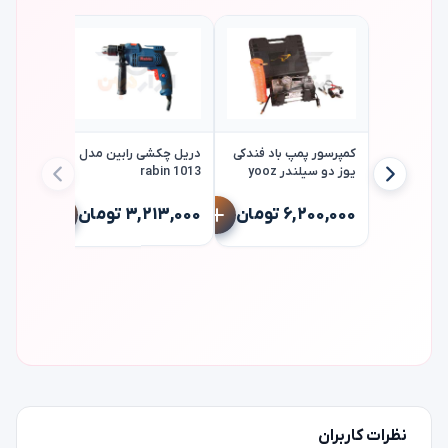
۱۰٪
کمپرسور پمپ باد فندکی
دریل چکشی رابین مدل
یوز دو سیلندر yooz
rabin 1013
y2702i
دریل چک
ix 2210c
۶,۲۰۰,۰۰۰ تومان
۳,۲۱۳,۰۰۰ تومان
۰۰
۶,۷۴۸,۰۰۰
نظرات کاربران