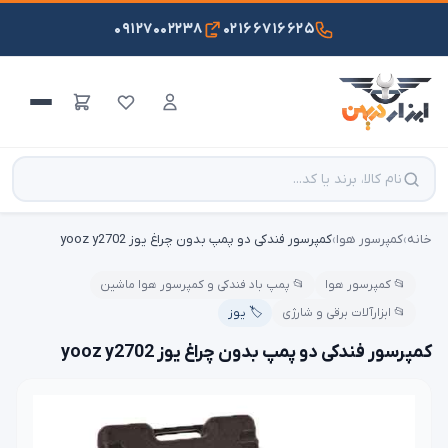
۰۹۱۲۷۰۰۲۲۳۸
۰۲۱۶۶۷۱۶۶۲۵
خانه
›
کمپرسور هوا
›
کمپرسور فندکی دو پمپ بدون چراغ یوز yooz y2702
📂 کمپرسور هوا
📂 پمپ باد فندکی و کمپرسور هوا ماشین
📂 ابزارآلات برقی و شارژی
🏷️ یوز
کمپرسور فندکی دو پمپ بدون چراغ یوز yooz y2702