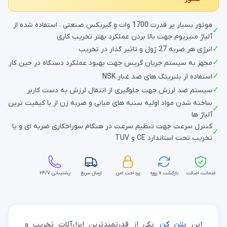
موتور بسیار پر قدرت 1700 وات و گیربکس صنعتی ، استفاده شده از
✓
آلیاژ منیزیوم جهت بالا بردن عملکرد بهتر تخریب کاری
✓
انرژی هر ضربه 27 ژول و تاثیر گذار در تخریب
✓
مجهز به سیستم جریان گریس جهت بهبود عملکرد دستگاه در حین کار
✓
استفاده از بلبرینگ های ضد غبار NSK
✓
سیستم ضد لرزش جهت جلوگیری از انتقال لرزش به دست کاربر
ساخته شدن مواد اولیه سنبه های میانی و ضربه زن از با کیفیت ترین
✓
آلیاژ ها
کنترل سرعت جهت تنظیم سرعت در هنگام سوراخکاری ضربه ای و یا
✓
تخریب تحت استاندارد CE و TUV
ضمانت اصالت
بازگشت ۷ روزه
پرداخت امن
ارسال سریع
پشتیبانی ۲۴/۷
این
بتن کن
یکی از قدرتمندترین ابزارآلات تخریب و