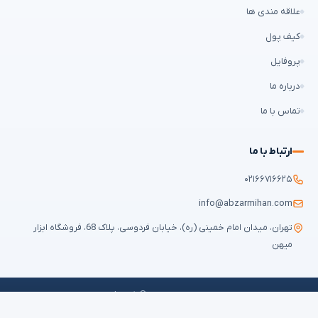
علاقه مندی ها
کیف پول
پروفایل
درباره ما
تماس با ما
ارتباط با ما
۰۲۱۶۶۷۱۶۶۲۵
info@abzarmihan.com
تهران، میدان امام خمینی (ره)، خیابان فردوسی، پلاک 68، فروشگاه ابزار
میهن
تمامی حقوق برای
ابزار میهن
محفوظ است © ۲۰۲۶ | طراحی سایت و سئو:
ایران
طراح