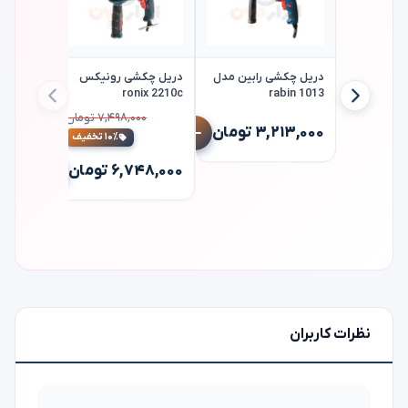
دریل چکشی رابین مدل
دریل چکشی رونیکس
ronix 2210c
rabin 1013
اتو لوله
۷,۴۹۸,۰۰۰ تومان
فیوژن تر
۳,۲۱۳,۰۰۰ تومان
۱۰٪ تخفیف
sion sf3
۱۵,۹۵۰,۰۰۰
۶,۷۴۸,۰۰۰ تومان
نظرات کاربران