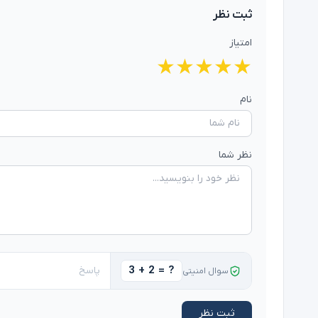
امتیاز
★
★
★
★
★
نام
نظر شما
3 + 2 = ?
سوال امنیتی
ثبت نظر