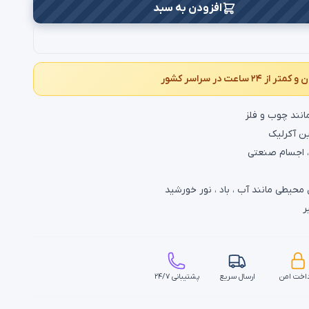
انند چوب و فلز
ین آکرلیک
، اجسام صنعتی
 محیطی مانند آب ، باد ، نور خورشید
ر
اخت امن
ارسال سریع
پشتیبانی ۲۴/۷