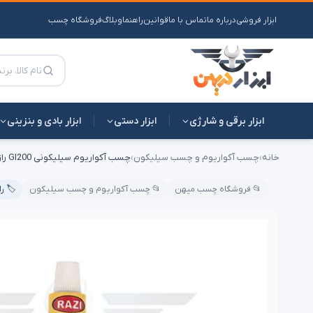
ابزار فروشی
درباره ما
تماس با ما
قوانین
راهنما
وبلاگ
فروشگاه چسب
ابزار برقی و شارژی
ابزار دستی
ابزار بادی و بنزینی
خانه
›
چسب آکواریوم و چسب سیلیکون
›
چسب آکواریوم سیلیکونی GI200 رازی
📂 فروشگاه چسب میهن
📂 چسب آکواریوم و چسب سیلیکون
🏷️ ر