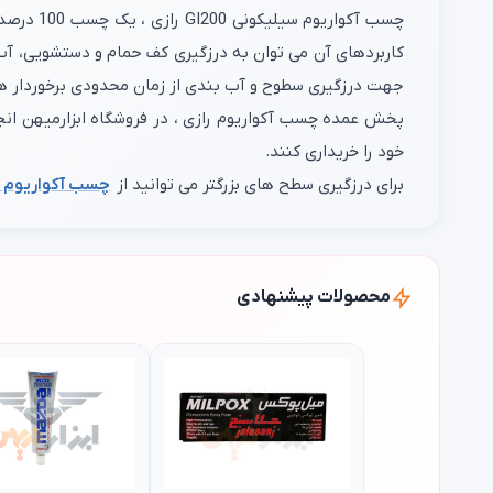
چسب آکواریوم سیلیکونی GI200 رازی ، یک چسب 100 درصد سیلیکونی است که به عنوان مقاوم ترین
کاربردهای آن می توان به درزگیری کف حمام و دستشویی، آب
جهت درزگیری سطوح و آب بندی از زمان محدودی برخوردار 
پخش عمده چسب آکواریوم رازی ، در فروشگاه ابزارمیهن انج
خود را خریداری کنند.
برای درزگیری سطح های بزرگتر می توانید از
چسب آکواریوم 
محصولات پیشنهادی