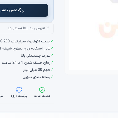
تماس تلفنی
♡ افزودن به علاقه‌مندی‌ها
✓
چسب آکواریوم سیلیکونی GI200 رازی مناسب آب بندی، درزگیری و عایق کاری سطوح
✓
قابل استفاده روی سطوح شیشه ای
✓
قدرت چسبندگی بالا
✓
زمان خشک شدن 1 تا 24 ساعت
✓
حجم 30 میلی لیتر
✓
بسته بندی تیوپی
ضمانت اصالت
بازگشت ۷ روزه
پرد