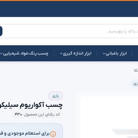
ابزار باغبانی
ابزار اندازه گیری
چسب،رنگ،مواد شیمیایی
ازی
رازی
چسب آکواریوم سیلیکونی GI200 رازی | قیم
کد یکتای این محصول:
۴۳۰
برای استعلام موجودی و قی