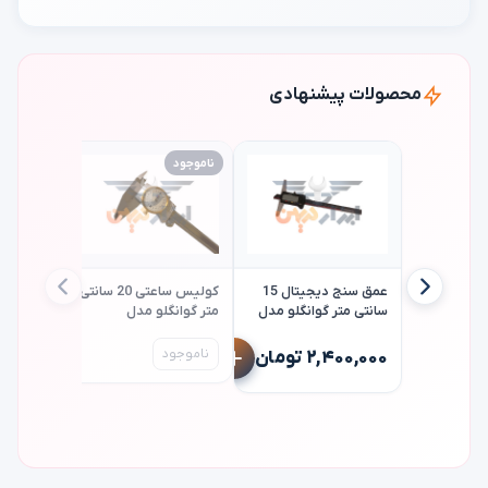
محصولات پیشنهادی
ناموجود
ناموجود
عمق سنج دیجیتال 15
کولیس ساعتی 20 سانتی
سانتی متر گوانگلو مدل
متر گوانگلو مدل
guanglu a2-134-171
guanglu 121-101
کولیس د
ناموجود
۲,۴۰۰,۰۰۰ تومان
guanglu
ناموجود