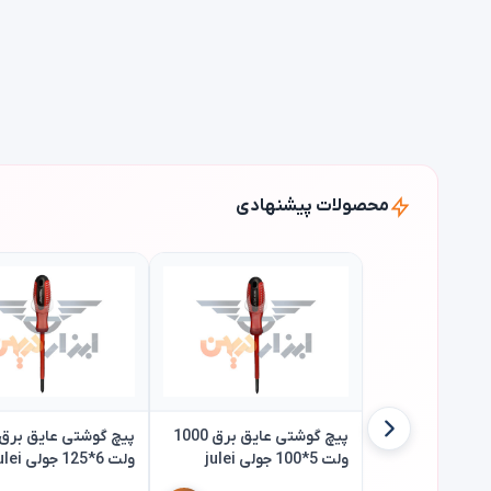
محصولات پیشنهادی
پیچ گوشتی عایق برق 1000
ولت 5*100 جولی julei
ولت 6*125 جولی julei