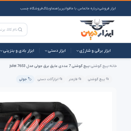
ابزار فروشی
درباره ما
تماس با ما
قوانین
راهنما
وبلاگ
فروشگاه چسب
ابزار برقی و شارژی
ابزار دستی
ابزار بادی و بنزینی
خانه
›
پیچ گوشتی
›
پیچ گوشتی 7 عددی عایق برق جولی مدل 7653 julei
📂 پیچ گوشتی
📂 فازمتر
📂 ابزارآلات دستی
🏷️ جولی