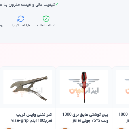
✓
کیفیت عالی و قیمت مقرون به ص
ضمانت اصالت
بازگشت ۷ روزه
پرد
پیچ گوشتی عایق برق 1000
پیچ گوشتی عایق برق 1000
انبر قفلی وایس گریپ
ولت 3*75 جولی julei
آمریکا10 اینچ vise-grip