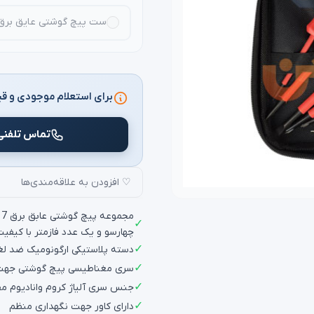
ست پیچ گوشتی عایق برق7 عددی جولی
برای استعلام موجودی و قی
تماس تلفنی
♡ افزودن به علاقه‌مندی‌ها
م
✓
چهارسو و یک عدد فازمتر با کیفیت
✓
دسته پلاستیکی ارگونومیک ضد ل
✓
سری مغناطیسی پیچ گوشتی جهت
✓
جنس سری آلیاژ کروم وانادیوم مق
✓
دارای کاور جهت نگهداری منظم