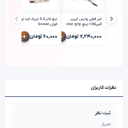
انبر قفلی وایس گریپ
تیغ کاتر 0.4 باریک کره ای
آمریکا10 اینچ vise-grip
کوان kowan
پمپ روغ
گازوئیل 
۷,۲۴۰,۰۰۰ تومان
۶۰,۰۰۰ تومان
گروز مدل oz gnb/25
۸,۹۰۰,۰۰۰ 
نظرات کاربران
ثبت نظر
امتیاز