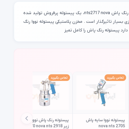
پیستوله رنگ پاش یکی از پر کاربردترین پیستوله برای رنگ پاشی است که با برندهایی مختلف در بازار به فروش می رسند . پیستوله رنگ پاش nts2717 nova، یک پیستوله پرفروش تولید شده
ی بسیار تاثیرگذار است . مخزن پلاستیکی پیستوله نووا رنگ
تماس بگیرید
تماس بگیرید
تماس بگی
پیستوله نووا سایه پاش
پیستوله رنگ پاش نووا کاسه
nova nts 2705
زیر g70 nova nts 2918