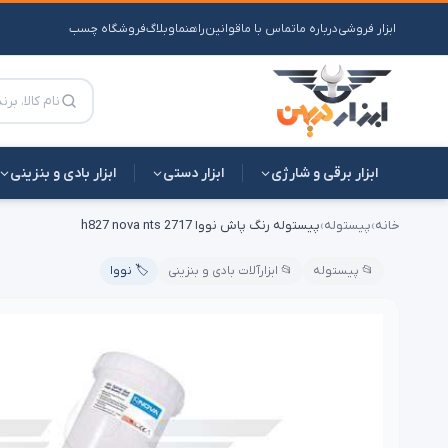
ابزار فروشی
درباره ما
تماس با ما
قوانین
راهنما
وبلاگ
فروشگاه چسب
ابزار برقی و شارژی
ابزار دستی
ابزار بادی و بنزینی
خانه
›
پیستوله
›
پیستوله رنگ پاش نووا h827 nova nts 2717
📂 پیستوله
📂 ابزارآلات بادی و بنزینی
🏷️ نووا