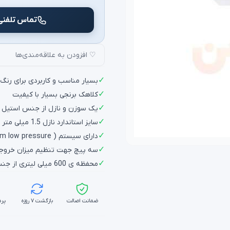
تماس تلفنی
♡ افزودن به علاقه‌مندی‌ها
✓
بسیار مناسب و کاربردی برای رن
✓
کلاهک برنجی بسیار با کیفیت
✓
یک سوزن و نازل از جنس استیل دارا
✓
سایز استاندارد نازل 1.5 میلی متر
✓
دارای سیستم ( hvlp (high vouum low pressure
✓
سه پیچ جهت تنظیم میزان خروجی 
✓
محفظه ی 600 میلی لیتری از جنس پلاستیک بسیار با کیفیت
ضمانت اصالت
بازگشت ۷ روزه
پرد