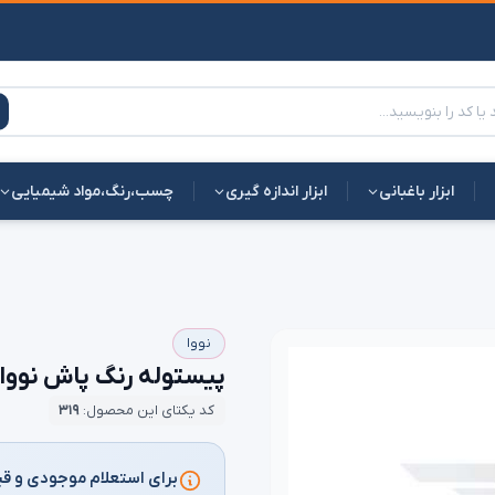
ابزار باغبانی
ابزار اندازه گیری
چسب،رنگ،مواد شیمیایی
نووا
پیستوله رنگ پاش نووا h827 nova nts 2717
کد یکتای این محصول:
۳۱۹
برای استعلام موجودی و قی