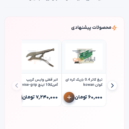
محصولات پیشنهادی
تیغ کاتر 0.4 باریک کره ای
انبر قفلی وایس گریپ
کوان kowan
آمریکا10 اینچ vise-grip
ستاره ای 
۶۰,۰۰۰ تومان
۷,۲۴۰,۰۰۰ تومان
تک jetech
۳۵۸,۰۰۰ ت