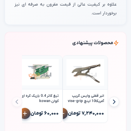
علاوه بر کیفیت عالی از قیمت مقرون به صرفه ای نیز
برخوردار است.
محصولات پیشنهادی
انبر قفلی وایس گریپ
تیغ کاتر 0.4 باریک کره ای
آمریکا10 اینچ vise-grip
کوان kowan
ستاره ای 
۷,۲۴۰,۰۰۰ تومان
۶۰,۰۰۰ تومان
تک jetech
۳۵۸,۰۰۰ ت