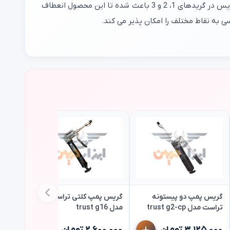
این دستگاه با توانایی تخلیه 9 گرم گریس تحت فشار 4000PSI سرعت گریس کاری را افزایش می دهد. همچنین قابلیت کار با انواع گریس در گریدهای 1، 2 و 3 باعث شده تا این محصول انعطاف‌
ی به نقاط مختلف را امکان پذیر می کند.
گریس پمپ دو پیستونه
گریس پمپ کلتی تراست
تراست مدل trust g2-cp
مدل trust g16