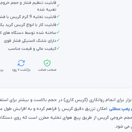
قابلیت تنظیم فشار و حجم خروج
✓
تعبیه شده
✓
قابلیت تخلیه 9 گرم گریس با فشار 4000psi
✓
قابلیت کار با انواع گریس گرید یک
✓
ساخته شده توسط دستگاه های cnc جهت دقت و کیفیت بالا
✓
دارای شلنگ لاستیکی فشار قوی
✓
کیفیت عالی و قیمت مناسب
ضمانت اصالت
بازگشت ۷ روزه
پرد
زار برای انجام روانکاری (گریس کاری) در حجم بالاست و بیشتر برای استف
پمپ سطلی
امکان تزریق دقیق گریس را فراهم کرده و به افزایش طول 
 حجم خروجی گریس از طریق پیچ هوای تخلیه مخزن است که روی دستگاه ت
می‌ شود.