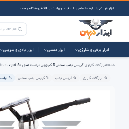
فروشگاه چسب
وبلاگ
راهنما
قوانین
تماس با ما
درباره ما
ابزار فروشی
ابزار بادی و بنزینی
ابزار دستی
ابزار برقی و شارژی
گریس پمپ سطلی 5 کیلویی تراست مدل trust vgpt-5a
›
ابزارآلات گاراژی
›
خانه
️ تراست
📂 گریس پمپ سطلی
📂 گریس پمپ
📂 ابزارآلات گاراژی